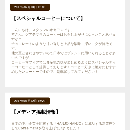
2017年02月10日 13:06
【スペシャルコーヒーについて】
こんにちは、スタッフのオセアンです。
皆さん、グアテマラのコーヒーはお召し上がりになったことありま
すか？
チョコレートのような甘い香りと上品な酸味、深いコクが特徴で
す。
他の豆と合わせやすいので日本ではブレンドに用いられることが多
いのですが、
コーヒーマフィアでは各産地の味が楽しめるようにスペシャルティ
ーコーヒーとして提供しております！コーヒー好きに絶対におすす
めしたいコーヒーですので、是非試してみてください！
2017年01月12日 15:28
【メディア掲載情報】
日本の中小企業を応援する「HANJO HANJO」に成功する新業態と
してCoffee mafiaを取り上げて頂きました！