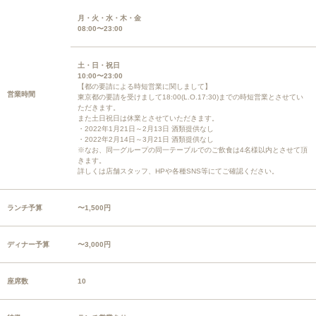
月・火・水・木・金
08:00〜23:00
土・日・祝日
10:00〜23:00
【都の要請による時短営業に関しまして】
営業時間
東京都の要請を受けまして18:00(L.O.17:30)までの時短営業とさせてい
ただきます。
また土日祝日は休業とさせていただきます。
・2022年1月21日～2月13日 酒類提供なし
・2022年2月14日～3月21日 酒類提供なし
※なお、同一グループの同一テーブルでのご飲食は4名様以内とさせて頂
きます。
詳しくは店舗スタッフ、HPや各種SNS等にてご確認ください。
ランチ予算
〜1,500円
ディナー予算
〜3,000円
座席数
10