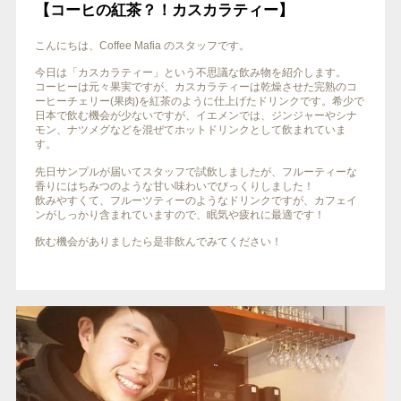
【コーヒの紅茶？！カスカラティー】
こんにちは、Coffee Mafia のスタッフです。
今日は「カスカラティー」という不思議な飲み物を紹介します。
コーヒーは元々果実ですが、カスカラティーは乾燥させた完熟のコ
ーヒーチェリー(果肉)を紅茶のように仕上げたドリンクです。希少で
日本で飲む機会が少ないですが、イエメンでは、ジンジャーやシナ
モン、ナツメグなどを混ぜてホットドリンクとして飲まれていま
す。
先日サンプルが届いてスタッフで試飲しましたが、フルーティーな
香りにはちみつのような甘い味わいでびっくりしました！
飲みやすくて、フルーツティーのようなドリンクですが、カフェイ
ンがしっかり含まれていますので、眠気や疲れに最適です！
飲む機会がありましたら是非飲んでみてください！