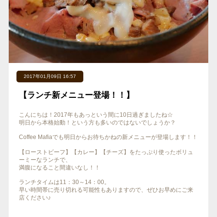
2017年01月09日 16:57
【ランチ新メニュー登場！！】
こんにちは！2017年もあっという間に10日過ぎましたね☆
明日から本格始動！という方も多いのではないでしょうか？
Coffee Mafiaでも明日からお待ちかねの新メニューが登場します！！
【ローストビーフ】【カレー】【チーズ】をたっぷり使ったボリュ
ーミーなランチで、
満腹になること間違いなし！！
ランチタイムは11：30～14：00。
早い時間帯に売り切れる可能性もありますので、ぜひお早めにご来
店ください♪