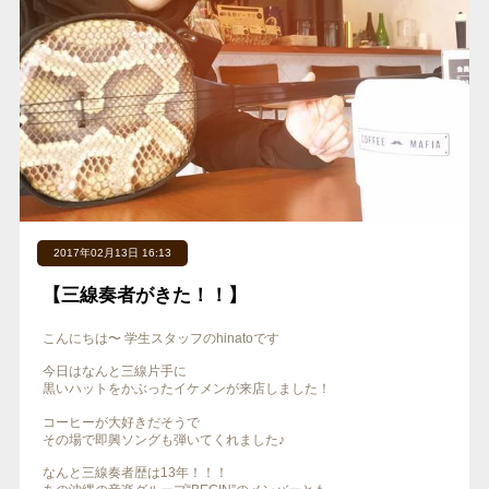
2017年02月13日 16:13
【三線奏者がきた！！】
こんにちは〜 学生スタッフのhinatoです
今日はなんと三線片手に
黒いハットをかぶったイケメンが来店しました！
コーヒーが大好きだそうで
その場で即興ソングも弾いてくれました♪
なんと三線奏者歴は13年！！！