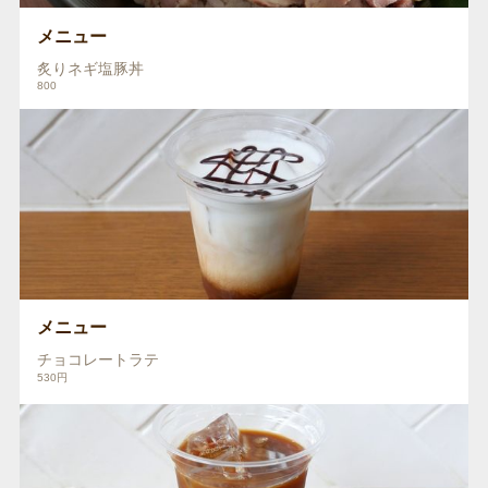
メニュー
炙りネギ塩豚丼
800
メニュー
チョコレートラテ
530円