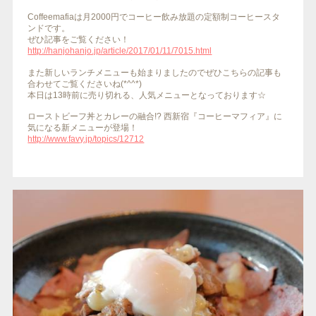
Coffeemafiaは月2000円でコーヒー飲み放題の定額制コーヒースタ
ンドです。
ぜひ記事をご覧ください！
http://hanjohanjo.jp/article/2017/01/11/7015.html
また新しいランチメニューも始まりましたのでぜひこちらの記事も
合わせてご覧くださいね(*^^*)
本日は13時前に売り切れる、人気メニューとなっております☆
ローストビーフ丼とカレーの融合!? 西新宿『コーヒーマフィア』に
気になる新メニューが登場！
http://www.favy.jp/topics/12712