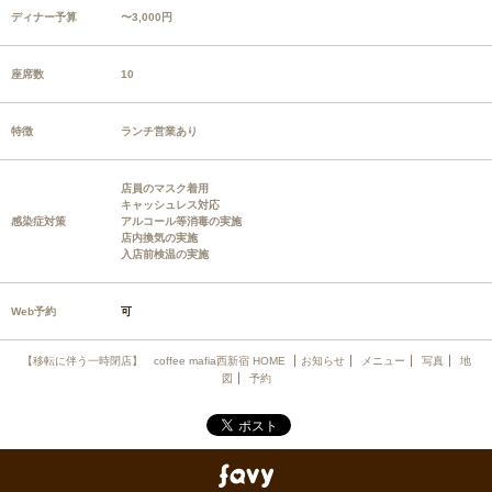
ディナー予算
〜3,000円
座席数
10
特徴
ランチ営業あり
店員のマスク着用
キャッシュレス対応
感染症対策
アルコール等消毒の実施
店内換気の実施
入店前検温の実施
Web予約
可
【移転に伴う一時閉店】 coffee mafia西新宿 HOME
お知らせ
メニュー
写真
地
図
予約