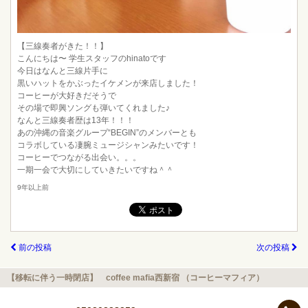
【三線奏者がきた！！】
こんにちは〜 学生スタッフのhinatoです
今日はなんと三線片手に
黒いハットをかぶったイケメンが来店しました！
コーヒーが大好きだそうで
その場で即興ソングも弾いてくれました♪
なんと三線奏者歴は13年！！！
あの沖縄の音楽グループ“BEGIN”のメンバーとも
コラボしている凄腕ミュージシャンみたいです！
コーヒーでつながる出会い。。。
一期一会で大切にしていきたいですね＾＾
9年以上前
前の投稿
次の投稿
【移転に伴う一時閉店】 coffee mafia西新宿 （コーヒーマフィア）