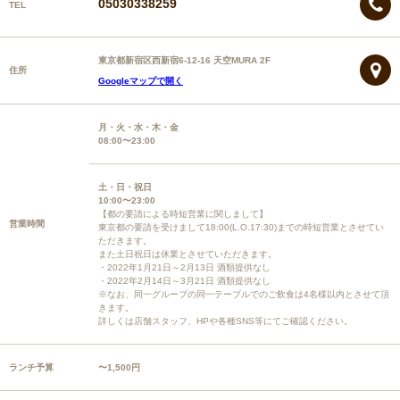
05030338259
TEL
東京都新宿区西新宿6-12-16 天空MURA 2F
住所
Googleマップで開く
月・火・水・木・金
08:00〜23:00
土・日・祝日
10:00〜23:00
【都の要請による時短営業に関しまして】
営業時間
東京都の要請を受けまして18:00(L.O.17:30)までの時短営業とさせてい
ただきます。
また土日祝日は休業とさせていただきます。
・2022年1月21日～2月13日 酒類提供なし
・2022年2月14日～3月21日 酒類提供なし
※なお、同一グループの同一テーブルでのご飲食は4名様以内とさせて頂
きます。
詳しくは店舗スタッフ、HPや各種SNS等にてご確認ください。
ランチ予算
〜1,500円