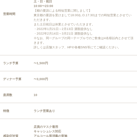
土・日・祝日
10:00〜23:00
【都の要請による時短営業に関しまして】
営業時間
東京都の要請を受けまして18:00(L.O.17:30)までの時短営業とさせてい
ただきます。
また土日祝日は休業とさせていただきます。
・2022年1月21日～2月13日 酒類提供なし
・2022年2月14日～3月21日 酒類提供なし
※なお、同一グループの同一テーブルでのご飲食は4名様以内とさせて頂
きます。
詳しくは店舗スタッフ、HPや各種SNS等にてご確認ください。
ランチ予算
〜1,500円
ディナー予算
〜3,000円
座席数
10
特徴
ランチ営業あり
店員のマスク着用
キャッシュレス対応
感染症対策
アルコール等消毒の実施