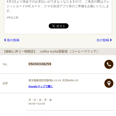
4月1日より現金でのお支払いができなくなりますので、ご来店の際はクレ
ジットカードやICカード、スマホ決済アプリ等のご準備をお願いいたしま
す。
4年以上前
前の投稿
次の投稿
【移転に伴う一時閉店】 coffee mafia西新宿 （コーヒーマフィア）
05030338259
TEL
東京都新宿区西新宿6-12-16 天空MURA 2F
住所
Googleマップで開く
月・火・水・木・金
08:00〜23:00