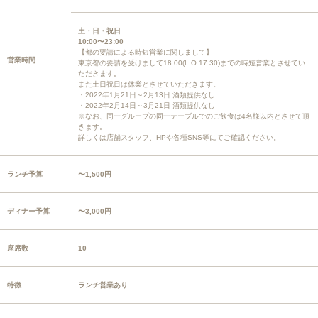
土・日・祝日
10:00〜23:00
【都の要請による時短営業に関しまして】
営業時間
東京都の要請を受けまして18:00(L.O.17:30)までの時短営業とさせてい
ただきます。
また土日祝日は休業とさせていただきます。
・2022年1月21日～2月13日 酒類提供なし
・2022年2月14日～3月21日 酒類提供なし
※なお、同一グループの同一テーブルでのご飲食は4名様以内とさせて頂
きます。
詳しくは店舗スタッフ、HPや各種SNS等にてご確認ください。
ランチ予算
〜1,500円
ディナー予算
〜3,000円
座席数
10
特徴
ランチ営業あり