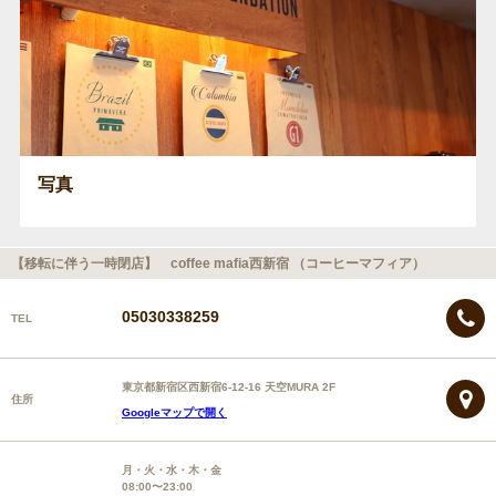
写真
【移転に伴う一時閉店】 coffee mafia西新宿 （コーヒーマフィア）
05030338259
TEL
東京都新宿区西新宿6-12-16 天空MURA 2F
住所
Googleマップで開く
月・火・水・木・金
08:00〜23:00