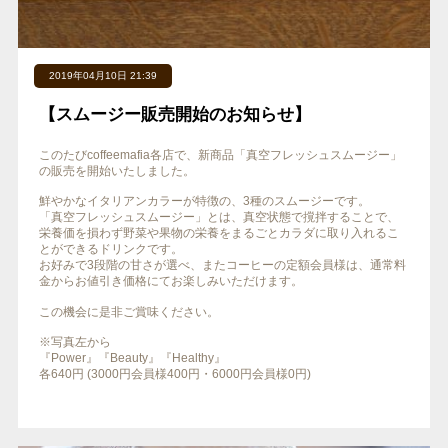
2019年04月10日 21:39
【スムージー販売開始のお知らせ】
このたびcoffeemafia各店で、新商品「真空フレッシュスムージー」
の販売を開始いたしました。
鮮やかなイタリアンカラーが特徴の、3種のスムージーです。
「真空フレッシュスムージー」とは、真空状態で撹拌することで、
栄養価を損わず野菜や果物の栄養をまるごとカラダに取り入れるこ
とができるドリンクです。
お好みで3段階の甘さが選べ、またコーヒーの定額会員様は、通常料
金からお値引き価格にてお楽しみいただけます。
この機会に是非ご賞味ください。
※写真左から
『Power』『Beauty』『Healthy』
各640円 (3000円会員様400円・6000円会員様0円)