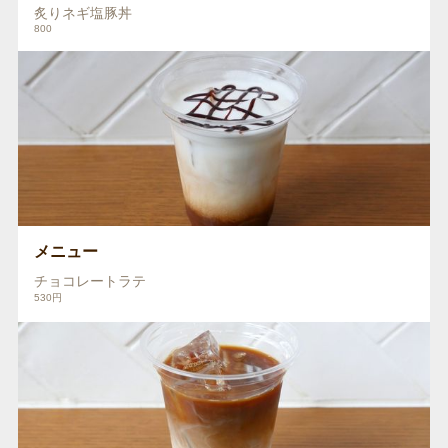
炙りネギ塩豚丼
800
メニュー
チョコレートラテ
530円