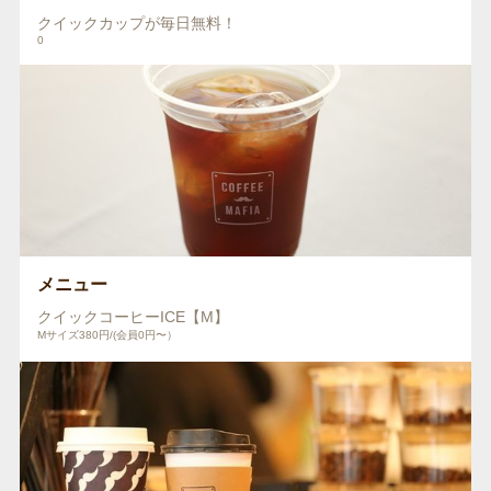
クイックカップが毎日無料！
0
メニュー
クイックコーヒーICE【M】
Mサイズ380円/(会員0円〜）